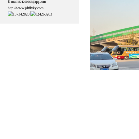
E-mail
qq.com
:
824260263@
http://www.jdtflyky.com